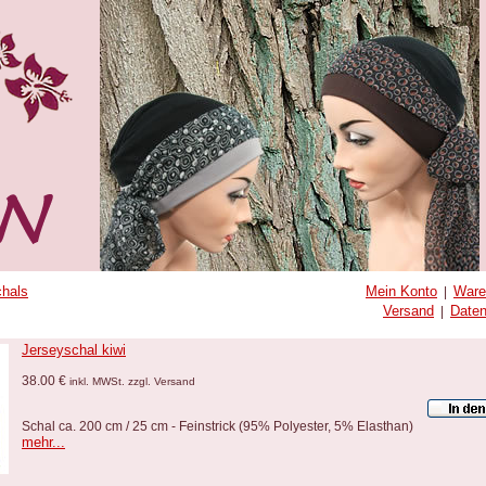
hals
Mein Konto
Ware
|
Versand
Date
|
Jerseyschal kiwi
38.00 €
inkl. MWSt. zzgl. Versand
Schal ca. 200 cm / 25 cm - Feinstrick (95% Polyester, 5% Elasthan)
mehr...